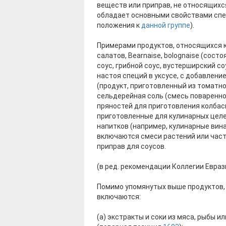
веществ или приправ, не относящихс
обладает основными свойствами спец
положения к
данной группе
).
Примерами продуктов, относящихся к
салатов, Bearnaise, bolognaise (состо
соус, грибной соус, вустерширский со
настоя специй в уксусе, с добавление
(продукт, приготовленный из томатног
сельдерейная соль (смесь поваренно
пряностей для приготовления колбас
приготовленные для кулинарных целе
напитков (например, кулинарные вин
включаются смеси растений или час
приправ для соусов.
(в ред. рекомендации Коллегии Евраз
Помимо упомянутых выше продуктов,
включаются:
(а) экстракты и соки из мяса, рыбы 