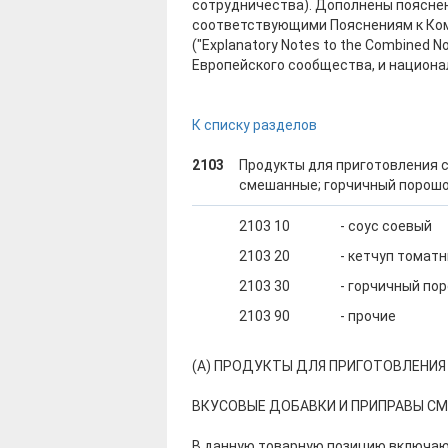
сотрудничества). Дополнены поясне
соответствующими Пояснениям к Ко
("Explanatory Notes to the Combined 
Европейского сообщества, и национ
К списку разделов
2103
Продукты для приготовления с
смешанные; горчичный порошок
2103 10
- соус соевый
2103 20
- кетчуп томат
2103 30
- горчичный по
2103 90
- прочие
(А) ПРОДУКТЫ ДЛЯ ПРИГОТОВЛЕНИЯ
ВКУСОВЫЕ ДОБАВКИ И ПРИПРАВЫ С
В данную товарную позицию включаю