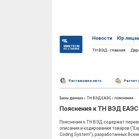
Новости
Юр.лица
ТН ВЭД - главная
Дер
Растаможка авто
Расчет 
Базы данных
ТН ВЭД ЕАЭС
пояснения
Пояснения к ТН ВЭД ЕАЭС
Пояснения к ТН ВЭД содержат перево
описания и кодирования товаров ("Exp
Coding System"), разработанных Вс