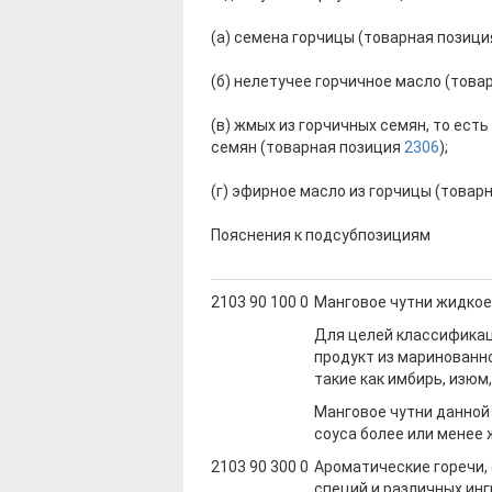
(а) семена горчицы (товарная позиц
(б) нелетучее горчичное масло (тов
(в) жмых из горчичных семян, то ест
семян (товарная позиция
2306
);
(г) эфирное масло из горчицы (товар
Пояснения к подсубпозициям
2103 90 100 0
Манговое чутни жидкое
Для целей классификац
продукт из маринованно
такие как имбирь, изюм,
Манговое чутни данной
соуса более или менее 
2103 90 300 0
Ароматические горечи, с
специй и различных инг