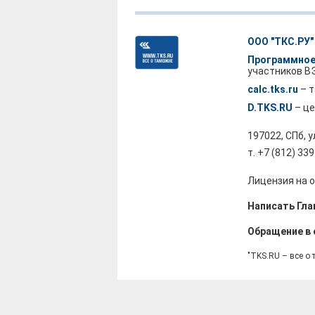
ООО "ТКС.РУ"
Программное
участников В
calc.tks.ru
– т
D.TKS.RU
– це
197022, СПб, 
т. +7 (812) 33
Лицензия на о
Написать Гла
Обращение в
"TKS.RU – все о