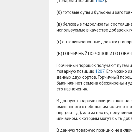
(товарная позиция
1603
);
(б) готовые супы и бульоны и загото
(в) белковые гидролизаты, состоящи
используемые в качестве добавок к
(г) автолизированные дрожжи (това
(Б) ГОРЧИЧНЫЙ ПОРОШОК И ГОТОВАЯ
Горчичный порошок получают путем и
товарную позицию
1207
. Его можно и
данных двух сортов. Горчичный поро
были или нет семена обезжирены и у
его назначения.
В данную товарную позицию включает
смешанного с небольшим количеством 
перца и т.д.), или из пасты, получен
или вином, к которым могут быть доб
В данную товарную позицию не включаю