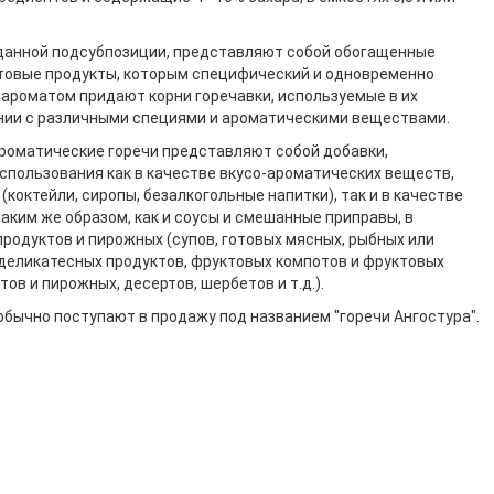
 данной подсубпозиции, представляют собой обогащенные
товые продукты, которым специфический и одновременно
 ароматом придают корни горечавки, используемые в их
нии с различными специями и ароматическими веществами.
оматические горечи представляют собой добавки,
спользования как в качестве вкусо-ароматических веществ,
(коктейли, сиропы, безалкогольные напитки), так и в качестве
аким же образом, как и соусы и смешанные приправы, в
родуктов и пирожных (супов, готовых мясных, рыбных или
 деликатесных продуктов, фруктовых компотов и фруктовых
ов и пирожных, десертов, шербетов и т.д.).
обычно поступают в продажу под названием "горечи Ангостура".