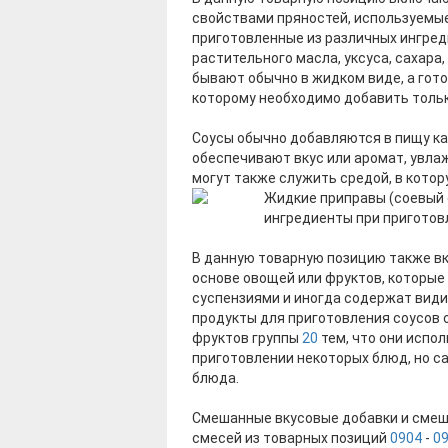
свойствами пряностей, используемые 
приготовленные из различных ингреди
растительного масла, уксуса, сахара,
бывают обычно в жидком виде, а гот
которому необходимо добавить только 
Соусы обычно добавляются в пищу как
обеспечивают вкус или аромат, увла
могут также служить средой, в кото
Жидкие приправы (соевый с
ингредиенты при приготовл
В данную товарную позицию также в
основе овощей или фруктов, которые
суспензиями и иногда содержат види
продукты для приготовления соусов 
фруктов группы
20
тем, что они испол
приготовлении некоторых блюд, но с
блюда.
Смешанные вкусовые добавки и смеш
смесей из товарных позиций
0904
-
0