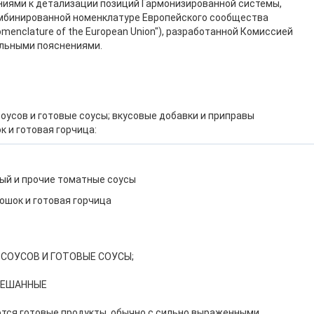
ниями к детализации позиций Гармонизированной системы,
мбинированной номенклатуре Европейского сообщества
Nomenclature of the European Union"), разработанной Комиссией
альными пояснениями.
оусов и готовые соусы; вкусовые добавки и приправы
 и готовая горчица:
ный и прочие томатные соусы
рошок и готовая горчица
 СОУСОВ И ГОТОВЫЕ СОУСЫ;
МЕШАННЫЕ
тся готовые продукты, обычно с сильно выраженными