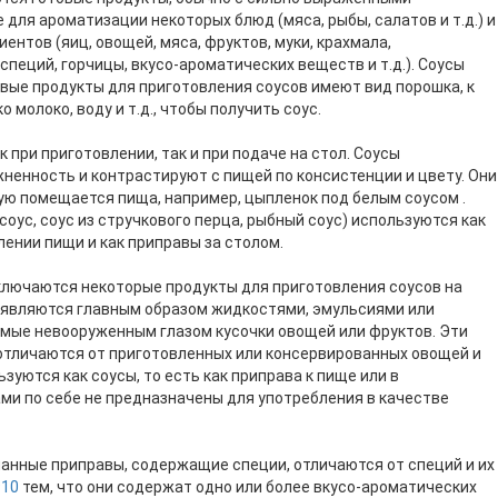
для ароматизации некоторых блюд (мяса, рыбы, салатов и т.д.) и
ентов (яиц, овощей, мяса, фруктов, муки, крахмала,
 специй, горчицы, вкусо-ароматических веществ и т.д.). Соусы
овые продукты для приготовления соусов имеют вид порошка, к
молоко, воду и т.д., чтобы получить соус.
 при приготовлении, так и при подаче на стол. Соусы
жненность и контрастируют с пищей по консистенции и цвету. Они
рую помещается пища, например, цыпленок под белым соусом
.
оус, соус из стручкового перца, рыбный соус) используются как
ении пищи и как приправы за столом.
ключаются некоторые продукты для приготовления соусов на
 являются главным образом жидкостями, эмульсиями или
мые невооруженным глазом кусочки овощей или фруктов. Эти
отличаются от приготовленных или консервированных овощей и
ьзуются как соусы, то есть как приправа к пище или в
ами по себе не предназначены для употребления в качестве
анные приправы, содержащие специи, отличаются от специй и их
910
тем, что они содержат одно или более вкусо-ароматических