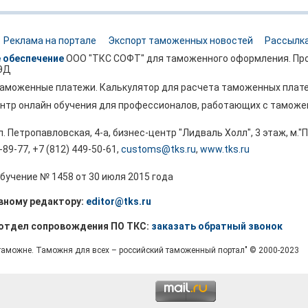
Реклама на портале
Экспорт таможенных новостей
Рассылка
 обеспечение
ООО "ТКС СОФТ" для таможенного оформления. Про
ЭД
аможенные платежи. Калькулятор для расчета таможенных плат
нтр онлайн обучения для профессионалов, работающих с тамож
ул. Петропавловская, 4-а, бизнес-центр "Лидваль Холл", 3 этаж, м.
9-89-77, +7 (812) 449-50-61
,
customs@tks.ru
,
www.tks.ru
бучение № 1458 от 30 июля 2015 года
вному редактору:
editor@tks.ru
 отдел сопровождения ПО ТКС:
заказать обратный звонок
 таможне. Таможня для всех – российский таможенный портал" © 2000-2023