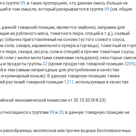
я к группе
09
, в таких пропорциях, что данная смесь больше не
ий в том смысле, который раскрывается в группе
09
(см. общие
 данной товарной позиции, являются: майонез, заправки для
ящие из рубленого мяса, томатного пюре, специй и т.д.), соевый
ус (обычно приготовленный на основе густого соевого соуса,
м соли, сахара, карамельного кулера и горчицы), томатный кетчуп
о пюре, сахара, уксуса, соли и специй) и прочие томатные соусы,
й соли с мелко молотыми семенами сельдерея), некоторые смеси
ы и продукты группы
22
(кроме продуктов товарной позиции
2209
),
й и тем самым непригодные для употребления в качестве
а и кулинарный коньяк). В данную товарную позицию также
тей растений товарной позиции
1211
, используемые в качестве
ийской экономической комиссии от 30.10.2018 N 23)
 относящихся к группам
09
и
20
, в данную товарную позицию не
или ракообразных, моллюсков или прочих водных беспозвоночных