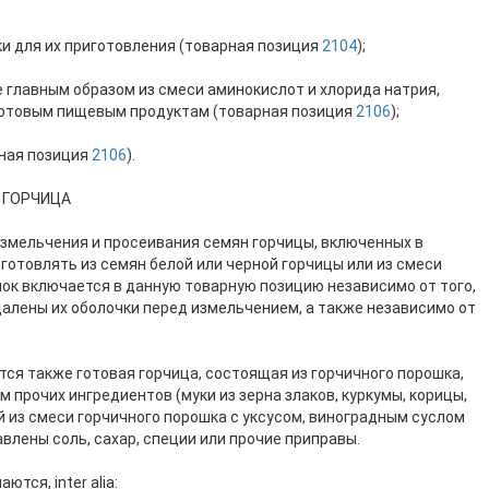
вки для их приготовления (товарная позиция
2104
);
е главным образом из смеси аминокислот и хлорида натрия,
 готовым пищевым продуктам (товарная позиция
2106
);
рная позиция
2106
).
 ГОРЧИЦА
змельчения и просеивания семян горчицы, включенных в
зготовлять из семян белой или черной горчицы или из смеси
шок включается в данную товарную позицию независимо от того,
далены их оболочки перед измельчением, а также независимо от
ся также готовая горчица, состоящая из горчичного порошка,
прочих ингредиентов (муки из зерна злаков, куркумы, корицы,
ной из смеси горчичного порошка с уксусом, виноградным суслом
авлены соль, сахар, специи или прочие приправы.
тся, inter alia: