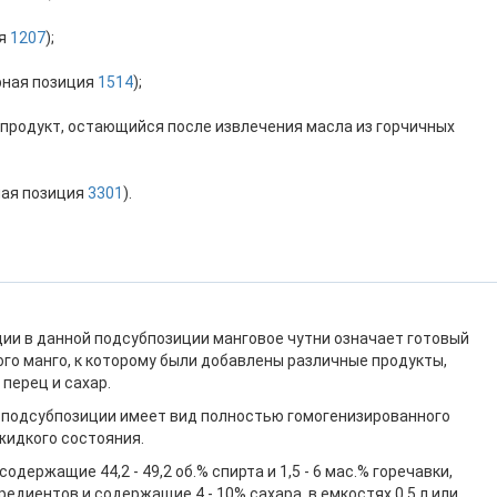
ия
1207
);
арная позиция
1514
);
ь продукт, остающийся после извлечения масла из горчичных
ная позиция
3301
).
ии в данной подсубпозиции манговое чутни означает готовый
го манго, к которому были добавлены различные продукты,
 перец и сахар.
 подсубпозиции имеет вид полностью гомогенизированного
жидкого состояния.
одержащие 44,2 - 49,2 об.% спирта и 1,5 - 6 мас.% горечавки,
редиентов и содержащие 4 - 10% сахара, в емкостях 0,5 л или