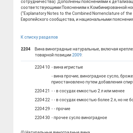
сотрудничества). Дополнены пояснениями к детализа
соответствующими Пояснениям к Комбинированной но
("Explanatory Notes to the Combined Nomenclature of th
Европейского сообщества, и национальными пояснени
К списку разделов
2204
Вина виноградные натуральные, включая креплен
товарной позиции
2009
:
2204 10
- вина игристые
- вина прочие; виноградное сусло, бро
приостановлено путем добавления спир
2204 21
- - в сосудах емкостью 2 л или менее
2204 22
- - в сосудах емкостью более 2 л, но не б
2204 29
- - прочие
2204 30
- прочее сусло виноградное
(I) Натуральные виноградные вина.