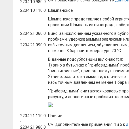
См. примечание к субпозициям 1 к
данной
2204 10 980 9
2204 10 110 0
Шампанское
Шампанское представляет собой игристо
провинции Шампань из винограда, собир
2204 21 060 0
Вино, за исключением указанного в субпо
-
пробками, удерживаемыми завязками или 
2204 21 090 0
избыточным давлением, обусловленным ди
но менее 3 бар при температуре 20 °C
В данные подсубпозиции включаются:
1) вино в бутылках с "грибовидными" пр
"вина игристые", приведенному в примеч
2) вино, разлитое в емкости, отличные о
избыточным давлением не менее 1 бара, н
"Грибовидными" считаются корковые пр
рисунку, и аналогичные пробки из пластм
2204 21 110 0
Прочие
-
См. дополнительные примечания 4 и 5 к
д
2204 21 980 0