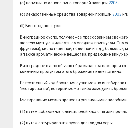
(а) напитки на основе вина товарной позиции
2205
;
(б) лекарственные средства товарной позиции
3003
ил
(II) Виноградное сусло.
Виноградное сусло, получаемое прессованием свежего
желтую мутную жидкость со сладким привкусом. Оно с
фруктозы), кислот (винной, яблочной и т.д.), белковых
а также ароматические вещества, придающие вину хара
Виноградное сусло обычно сбраживается самопроизвол
конечным продуктом этого брожения является вино.
Естественный ход брожения сусла можно ингибироват
"мютирование", который может либо замедлить брожен
Мютирование можно провести различными способами:
(1) путем добавления салициловой кислоты или прочих
(2) путем сатурирования сусла диоксидом серы;