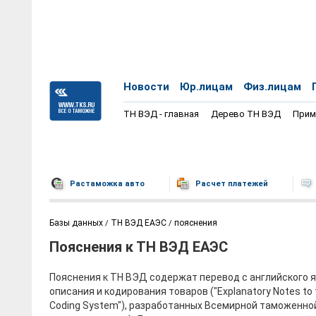
Новости
Юр.лицам
Физ.лицам
ТН ВЭД - главная
Дерево ТН ВЭД
Прим
Растаможка авто
Расчет платежей
Базы данных
ТН ВЭД ЕАЭС
пояснения
Пояснения к ТН ВЭД ЕАЭС
Пояснения к ТН ВЭД содержат перевод с английского 
описания и кодирования товаров ("Explanatory Notes to
Coding System"), разработанных Всемирной таможенно