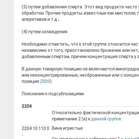
(3) путем добавления спирта. Этот вид продукта часто
обработки. Прочие продукты, известные как мистелли,
аперитивов и т.д.;
(4) путем охлаждения.
Необходимо отметить, что к этой группе относится ча
независимо от того, приостановлено брожение или нет
добавленным спиртом, причем концентрация спирта у э
В данную товарную позицию не включаются виноградны
или неконцентрированные, несброженные или с концент
позиция
2009
).
Пояснения к подсубпозициям
2204
Относительно фактической концентрации
примечание 2 (а) к
данной группе
.
Вина игристые
2204 10 110 0
-