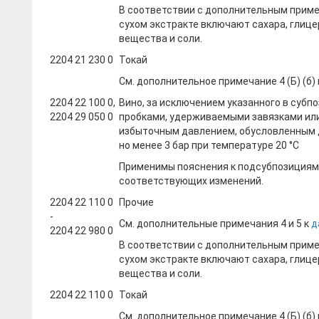
В соответствии с дополнительным приме
сухом экстракте включают сахара, глице
вещества и соли.
2204 21 230 0
Токай
См. дополнительное примечание 4 (Б) (б)
2204 22 100 0,
Вино, за исключением указанного в субпо
2204 29 050 0
пробками, удерживаемыми завязками или 
избыточным давлением, обусловленным ди
но менее 3 бар при температуре 20 °C
Применимы пояснения к подсубпозициям 22
соответствующих изменений.
2204 22 110 0
Прочие
-
См. дополнительные примечания 4 и 5 к
д
2204 22 980 0
В соответствии с дополнительным приме
сухом экстракте включают сахара, глице
вещества и соли.
2204 22 110 0
Токай
См. дополнительное примечание 4 (Б) (б)