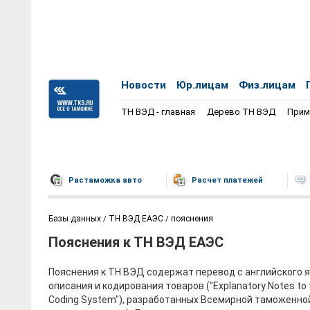
Новости
Юр.лицам
Физ.лицам
ТН ВЭД - главная
Дерево ТН ВЭД
Прим
Растаможка авто
Расчет платежей
Базы данных
ТН ВЭД ЕАЭС
пояснения
Пояснения к ТН ВЭД ЕАЭС
Пояснения к ТН ВЭД содержат перевод с английского 
описания и кодирования товаров ("Explanatory Notes to
Coding System"), разработанных Всемирной таможенно