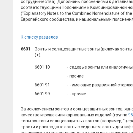
сотрудничества). Дополнены пояснениями к детализа
соответствующими Пояснениям к Комбинированной но
("Explanatory Notes to the Combined Nomenclature of th
Европейского сообщества, и национальными пояснени
К списку разделов
6601
Зонты и солнцезащитные зонты (включая зонты-
(+):
6601 10
- садовые зонты или аналогичны
- прочие:
6601 91
- - имеющие раздвижной стерже
6601 99
- - прочие
За исключением зонтов и солнцезащитных зонтов, явн
качестве игрушек или карнавальных изделий (группа
95
типы зонтов и солнцезащитных зонтов (например, "цер
трости и раскладные зонты с сиденьем, зонты для кафе
независимо от материалов, из которых изготавливают