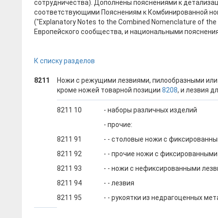
сотрудничества). Дополнены пояснениями к детализа
соответствующими Пояснениям к Комбинированной но
("Explanatory Notes to the Combined Nomenclature of th
Европейского сообщества, и национальными пояснени
К списку разделов
8211
Ножи с режущими лезвиями, пилообразными или 
кроме ножей товарной позиции
8208
, и лезвия дл
8211 10
- наборы различных изделий
- прочие:
8211 91
- - столовые ножи с фиксированн
8211 92
- - прочие ножи с фиксированным
8211 93
- - ножи с нефиксированными лез
8211 94
- - лезвия
8211 95
- - рукоятки из недрагоценных ме