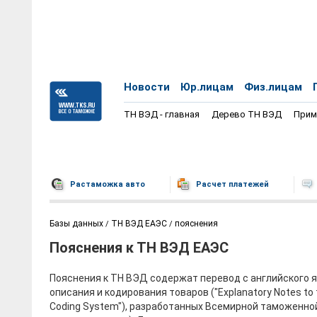
Новости
Юр.лицам
Физ.лицам
ТН ВЭД - главная
Дерево ТН ВЭД
Прим
Растаможка авто
Расчет платежей
Базы данных
ТН ВЭД ЕАЭС
пояснения
Пояснения к ТН ВЭД ЕАЭС
Пояснения к ТН ВЭД содержат перевод с английского 
описания и кодирования товаров ("Explanatory Notes to
Coding System"), разработанных Всемирной таможенно