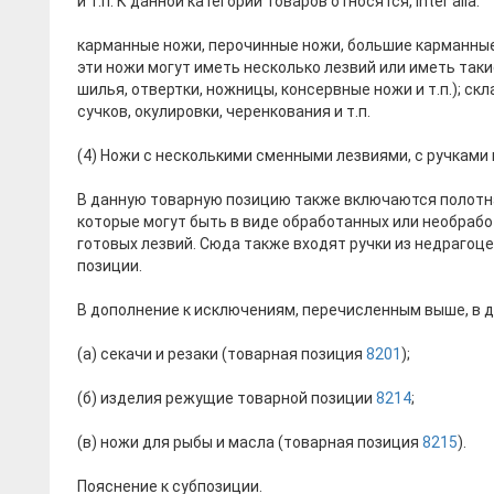
и т.п. К данной категории товаров относятся, inter alia:
карманные ножи, перочинные ножи, большие карманные 
эти ножи могут иметь несколько лезвий или иметь так
шилья, отвертки, ножницы, консервные ножи и т.п.); 
сучков, окулировки, черенкования и т.п.
(4) Ножи с несколькими сменными лезвиями, с ручками и
В данную товарную позицию также включаются полотн
которые могут быть в виде обработанных или необраб
готовых лезвий. Сюда также входят ручки из недрагоц
позиции.
В дополнение к исключениям, перечисленным выше, в 
(а) секачи и резаки (товарная позиция
8201
);
(б) изделия режущие товарной позиции
8214
;
(в) ножи для рыбы и масла (товарная позиция
8215
).
Пояснение к субпозиции.