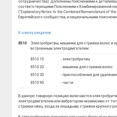
сотрудничества). Дополнены пояснениями к детализа
соответствующими Пояснениям к Комбинированной но
("Explanatory Notes to the Combined Nomenclature of th
Европейского сообщества, и национальными пояснени
К списку разделов
8510
Электробритвы, машинки для стрижки волос и п
встроенным электродвигателем:
8510 10
- электробритвы
8510 20
- машинки для стрижки волос
8510 30
- приспособления для удаления
8510 90
- части
В данную товарную позицию включаются электробритв
электродвигателем или вибратором независимо от того
стрижки овец, ухода за лошадьми, стрижки крупного рог
В электробритвах (машинки для сухого бритья) по вну