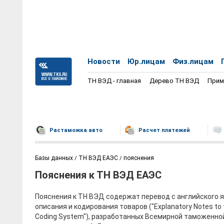
Новости
Юр.лицам
Физ.лицам
ТН ВЭД - главная
Дерево ТН ВЭД
Прим
Растаможка авто
Расчет платежей
Базы данных
ТН ВЭД ЕАЭС
пояснения
Пояснения к ТН ВЭД ЕАЭС
Пояснения к ТН ВЭД содержат перевод с английского 
описания и кодирования товаров ("Explanatory Notes to
Coding System"), разработанных Всемирной таможенно