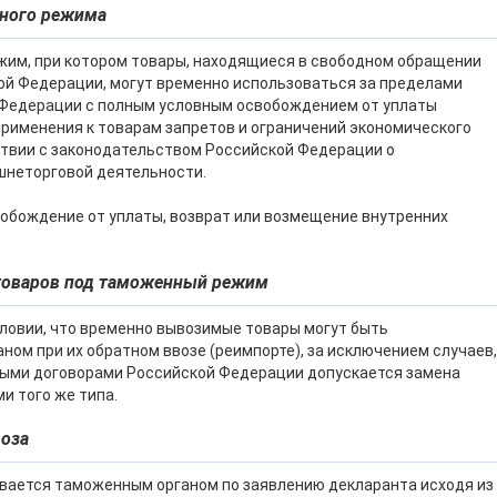
нного режима
жим, при котором товары, находящиеся в свободном обращении
ой Федерации, могут временно использоваться за пределами
Федерации с полным условным освобождением от уплаты
рименения к товарам запретов и ограничений экономического
ствии с законодательством Российской Федерации о
шнеторговой деятельности.
вобождение от уплаты, возврат или возмещение внутренних
 товаров под таможенный режим
ловии, что временно вывозимые товары могут быть
м при их обратном ввозе (реимпорте), за исключением случаев,
ными договорами Российской Федерации допускается замена
и того же типа.
воза
ивается таможенным органом по заявлению декларанта исходя из