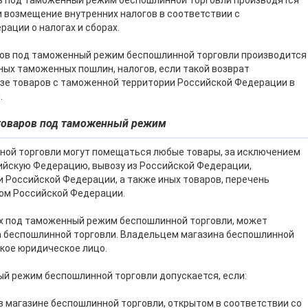
ов под таможенный режим беспошлинной торговли производятся
и возмещение внутренних налогов в соответствии с
ации о налогах и сборах.
ров под таможенный режим беспошлинной торговли производится
ных таможенных пошлин, налогов, если такой возврат
зе товаров с таможенной территории Российской Федерации в
.
 товаров под таможенный режим
ной торговли могут помещаться любые товары, за исключением
сийскую Федерацию, вывозу из Российской Федерации,
и Российской Федерации, а также иных товаров, перечень
ом Российской Федерации.
х под таможенный режим беспошлинной торговли, может
а беспошлинной торговли. Владельцем магазина беспошлинной
кое юридическое лицо.
й режим беспошлинной торговли допускается, если:
 магазине беспошлинной торговли, открытом в соответствии со