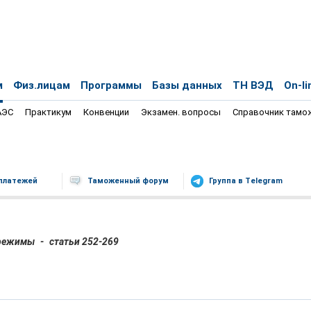
м
Физ.лицам
Программы
Базы данных
ТН ВЭД
On-li
АЭС
Практикум
Конвенции
Экзамен. вопросы
Справочник тамо
платежей
Таможенный форум
Группа в Telegram
 режимы
-
статьи 252-269