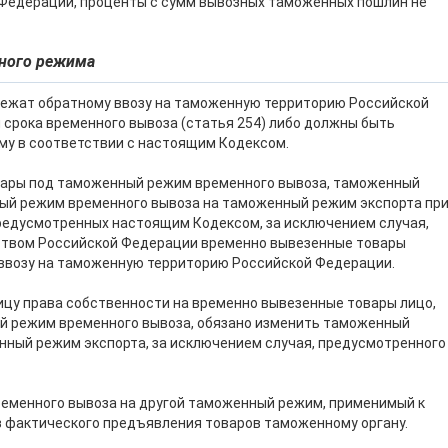
Федерации, проценты с сумм вывозных таможенных пошлин не
нного режима
лежат обратному ввозу на таможенную территорию Российской
 срока временного вывоза (статья 254) либо должны быть
му в соответствии с настоящим Кодексом.
овары под таможенный режим временного вывоза, таможенный
ый режим временного вывоза на таможенный режим экспорта пр
редусмотренных настоящим Кодексом, за исключением случая,
ьством Российской Федерации временно вывезенные товары
ввозу на таможенную территорию Российской Федерации.
лицу права собственности на временно вывезенные товары лицо,
 режим временного вывоза, обязано изменить таможенный
нный режим экспорта, за исключением случая, предусмотренного
ременного вывоза на другой таможенный режим, применимый к
з фактического предъявления товаров таможенному органу.