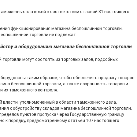
таможенных платежей в соответствии с главой 31 настоящего
чения функционирования магазина беспошлинной торговли,
еспошлинной торговли не подлежат.
ройству и оборудованию магазина беспошлинной торговли
 торговли могут состоять из торговых залов, подсобных
борудованы таким образом, чтобы обеспечить продажу товаров
азина беспошлинной торговли, а также сохранность товаров и
и их таможенного контроля.
й власти, уполномоченный в области таможенного дела,
ния к обустройству складов магазина беспошлинной торговли,
пределов пунктов пропуска через Государственную границу
о к порядку, предусмотренному статьей 107 настоящего