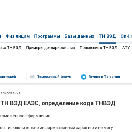
м
Физ.лицам
Программы
Базы данных
ТН ВЭД
On-li
ево ТН ВЭД
Примеры декларирования
Пояснения к ТН ВЭД
АПУ
платежей
Таможенный форум
Группа в Telegram
ларирования
 ТН ВЭД ЕАЭС, определение кода ТНВЭД
х таможенное оформление.
сят исключительно информационный характер и не могут