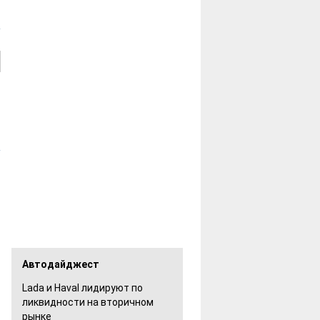
Автодайджест
Lada и Haval лидируют по
ликвидности на вторичном
рынке