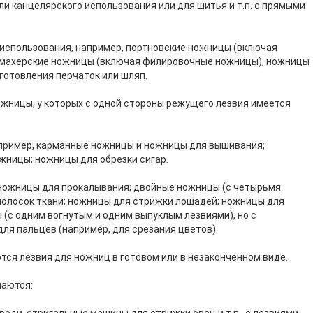
и канцелярского использования или для шитья и т.п. с прямыми
использования, например, портновские ножницы (включая
кмахерские ножницы (включая филировочные ножницы); ножницы
готовления перчаток или шляп.
жницы, у которых с одной стороны режущего лезвия имеется
апример, карманные ножницы и ножницы для вышивания;
жницы; ножницы для обрезки сигар.
 ножницы для прокалывания; двойные ножницы (с четырьмя
полосок ткани; ножницы для стрижки лошадей; ножницы для
 (с одним вогнутым и одним выпуклым лезвиями), но с
ля пальцев (например, для срезания цветов).
ся лезвия для ножниц в готовом или в незаконченном виде.
чаются: