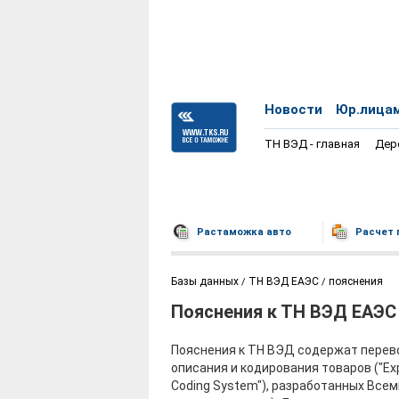
Новости
Юр.лица
ТН ВЭД - главная
Дер
Растаможка авто
Расчет 
Базы данных
ТН ВЭД ЕАЭС
пояснения
Пояснения к ТН ВЭД ЕАЭС
Пояснения к ТН ВЭД содержат перево
описания и кодирования товаров ("Exp
Coding System"), разработанных Вс