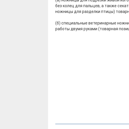
(а) ножницы для подрезки живой изго
без колец для пальцев, а также сека
ножницы для разделки птицы) товар
(б) специальные ветеринарные ножн
работы двумя руками (товарная поз