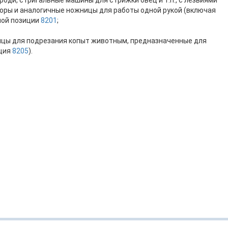
роди, стригальные машины для стрижки овец и т.п., с лезвиями
торы и аналогичные ножницы для работы одной рукой (включая
ной позиции
8201
;
ицы для подрезания копыт животным, предназначенные для
иция
8205
).