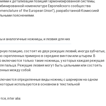
ниями к детализации позиций Гармонизированной системы,
мбинированной номенклатуре Европейского сообщества
Nomenclature of the European Union"), разработанной Комиссией
альными пояснениями.
 и аналогичные ножницы, и лезвия для них
ную позицию, состоят из двух режущих лезвий, иногда зубчатых,
о скрепленных примерно в середине винтом или штырем. В
ю включаются только такие ножницы, у которых каждая режущая
для пальца. Режущие лезвия могут быть цельными или состоять
ленных между собой.
ключаются определенные виды ножниц с шарниром на одном
 (которые используются в основном в текстильной
, inter alia: