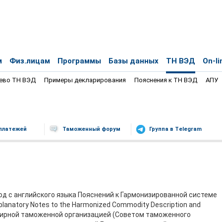
м
Физ.лицам
Программы
Базы данных
ТН ВЭД
On-li
ево ТН ВЭД
Примеры декларирования
Пояснения к ТН ВЭД
АПУ
платежей
Таможенный форум
Группа в Telegram
д с английского языка Пояснений к Гармонизированной системе
lanatory Notes to the Harmonized Commodity Description and
емирной таможенной организацией (Советом таможенного