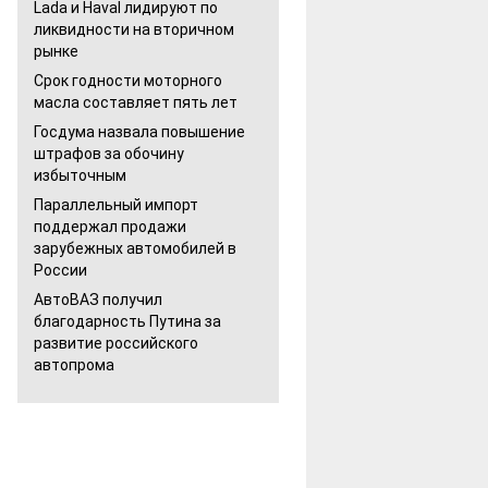
Lada и Haval лидируют по
ликвидности на вторичном
рынке
Срок годности моторного
масла составляет пять лет
Госдума назвала повышение
штрафов за обочину
избыточным
Параллельный импорт
поддержал продажи
зарубежных автомобилей в
России
АвтоВАЗ получил
благодарность Путина за
развитие российского
автопрома