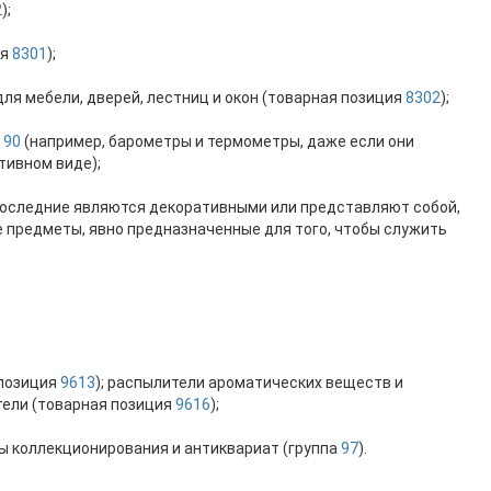
2
);
ия
8301
);
для мебели, дверей, лестниц и окон (товарная позиция
8302
);
ы
90
(например, барометры и термометры, даже если они
тивном виде);
и последние являются декоративными или представляют собой,
е предметы, явно предназначенные для того, чтобы служить
 позиция
9613
); распылители ароматических веществ и
тели (товарная позиция
9616
);
ты коллекционирования и антиквариат (группа
97
).