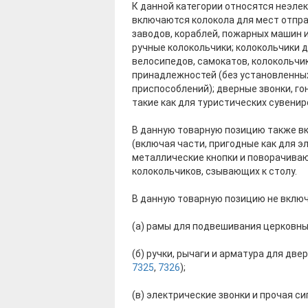
К данной категории относятся неэлек
включаются колокола для мест отпра
заводов, кораблей, пожарных машин и
ручные колокольчики; колокольчики д
велосипедов, самокатов, колокольчи
принадлежностей (без установленных 
приспособлений); дверные звонки, гон
такие как для туристических сувенир
В данную товарную позицию также вкл
(включая части, пригодные как для эл
металлические кнопки и поворачива
колокольчиков, сзывающих к столу.
В данную товарную позицию не вклю
(а) рамы для подвешивания церковных
(б) ручки, рычаги и арматура для дв
7325
,
7326
);
(в) электрические звонки и прочая 