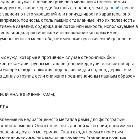
зделия служат полезной цели не в меньшей степени, чем их
цируются, скорее, среди бытовых товаров, чем в
данной группе
.
 зависит от его украшений или причудливости характера, оно
апример, подносы, столь пышно отделанные, что их полезность
ативные изделия, содержащие лоток или емкость, используемые в
пепельницы, практическое использование которых имеет
 уменьшенного масштаба, не имеющие практической ценности
вых нужд, которые в противном случае относились бы к
конце каждой группы металлов (например, курительные наборы,
 сигарет, подставки для ладана, чаши для ладана, держатели
в данную группу, если они явно предназначены главным образом
 ИЛИ АНАЛОГИЧНЫЕ РАМЫ;
АЛЛА
овленные из недрагоценного металла рамы для фотографий,
идов и размеров. Они относятся к данной категории, если имеют
ерева или другого материала. Сюда входят рамы с простым
с металлическими рамами не включаются (товарная позиция