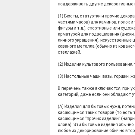
поддерживать другие декоративные и
(1) Бюсты, статуэтки и прочие деко
частями часов) для каминов, полок и
фигуры и т.д.); спортивные или худож
арматурой для подвешивания (диски, 
личного украшения); искусственные ц
кованого металла (обычно из ковано
стеллажей.
(2) Изделия культового пользования,
(3) Настольные чаши, вазы, горшки,
В перечень также включаются, при у
категорий, даже если они обладают 
(А) Изделия для бытовых нужд, поте
касающимся таких товаров (то есть
касающимся "прочих изделий" (наприме
олова). Эти бытовые изделия обычно
любое их декорирование обычно второ