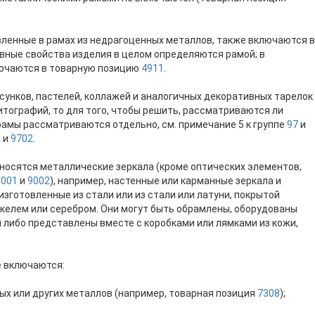
ленные в рамах из недрагоценных металлов, также включаются в
вные свойства изделия в целом определяются рамой; в
лючаются в товарную позицию
4911
.
сунков, пастелей, коллажей и аналогичных декоративных тарелок
итографий, то для того, чтобы решить, рассматриваются ли
рамы рассматриваются отдельно, см. примечание 5 к группе
97
и
1
и
9702
.
тносятся металлические зеркала (кроме оптических элементов,
9001
и
9002
), например, настенные или карманные зеркала и
 изготовленные из стали или из стали или латуни, покрытой
келем или серебром. Они могут быть обрамлены, оборудованы
либо представлены вместе с коробками или лямками из кожи,
е включаются:
ных или других металлов (например, товарная позиция
7308
);