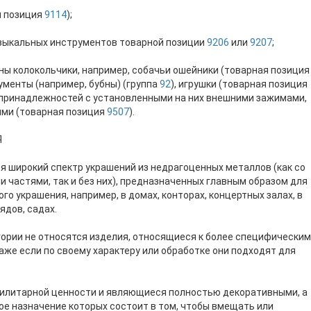
я позиция
9114
);
музыкальных инструментов товарной позиции
9206
или
9207
;
ены колокольчики, например, собачьи ошейники (товарная позиция
ументы (например, бубны) (группа
92
), игрушки (товарная позиция
х принадлежностей с установленными на них внешними зажимами,
ями (товарная позиция
9507
).
Я
ся широкий спектр украшений из недрагоценных металлов (как со
частями, так и без них), предназначенных главным образом для
го украшения, например, в домах, конторах, концертных залах, в
ядов, садах.
егории не относятся изделия, относящиеся к более специфическим
же если по своему характеру или обработке они подходят для
тилитарной ценности и являющиеся полностью декоративными, а
ое назначение которых состоит в том, чтобы вмещать или