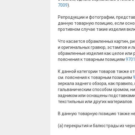
7009
).
Репродукции и фотографии, представ
данную товарную позицию, если осно
противном случае такие изделия вк
Что касается обрамленных картин, ри
и оригинальных гравюр, эстампов и л
обрамленные изделия как целое или 
пояснения к товарным позициям
970
К данной категории товаров также о
см. пояснения к товарным позициям
зеркала заднего обзора, как правило,
гальваническим способом хромом, ни
задником или оснащены подставками 
текстильных или других материалов.
В данную товарную позицию также н
(а) перекрытия и балюстрады из чер