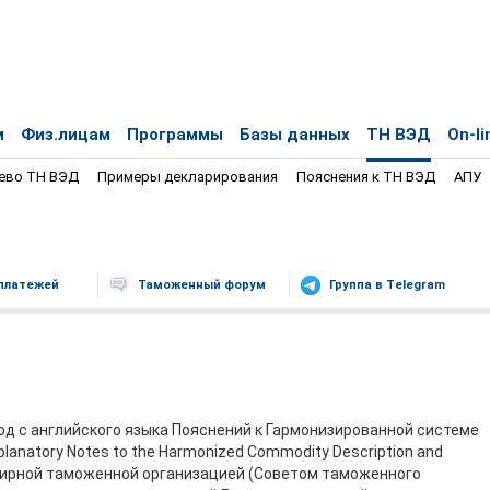
м
Физ.лицам
Программы
Базы данных
ТН ВЭД
On-li
ево ТН ВЭД
Примеры декларирования
Пояснения к ТН ВЭД
АПУ
платежей
Таможенный форум
Группа в Telegram
д с английского языка Пояснений к Гармонизированной системе
lanatory Notes to the Harmonized Commodity Description and
емирной таможенной организацией (Советом таможенного