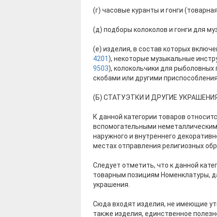
(г) часовые куранты и гонги (товарна
(д) подборы колоколов и гонги для 
(е) изделия, в состав которых включ
4201
), некоторые музыкальные инстр
9503
), колокольчики для рыболовны
скобами или другими приспособлени
(Б) СТАТУЭТКИ И ДРУГИЕ УКРАШЕНИ
К данной категории товаров относит
вспомогательными неметаллическими 
наружного и внутреннего декоративно
местах отправления религиозных обр
Следует отметить, что к данной кат
товарным позициям Номенклатуры, да
украшения.
Сюда входят изделия, не имеющие у
также изделия, единственное полезн