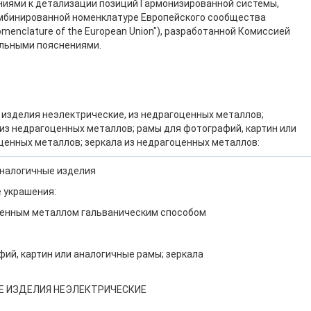
ниями к детализации позиций Гармонизированной системы,
мбинированной номенклатуре Европейского сообщества
Nomenclature of the European Union"), разработанной Комиссией
альными пояснениями.
е изделия неэлектрические, из недрагоценных металлов;
 из недрагоценных металлов; рамы для фотографий, картин или
ценных металлов; зеркала из недрагоценных металлов:
 аналогичные изделия
е украшения:
оценным металлом гальваническим способом
фий, картин или аналогичные рамы; зеркала
ЫЕ ИЗДЕЛИЯ НЕЭЛЕКТРИЧЕСКИЕ