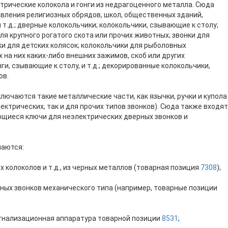
трические колокола и гонги из недрагоценного металла. Сюда
вления религиозных обрядов, школ, общественных зданий,
 т.д.; дверные колокольчики; колокольчики, сзывающие к столу;
ля крупного рогатого скота или прочих животных; звонки для
ки для детских колясок; колокольчики для рыболовных
на них каких-либо внешних зажимов, скоб или других
ги, сзывающие к столу, и т.д.; декорированные колокольчики,
ов.
ючаются такие металлические части, как язычки, ручки и купола
ектрических, так и для прочих типов звонков). Сюда также входят
ющиеся ключи для неэлектрических дверных звонков и
чаются:
 колоколов и т.д., из черных металлов (товарная позиция
7308
);
ерных звонков механического типа (например, товарные позиции
сигнализационная аппаратура товарной позиции
8531
;