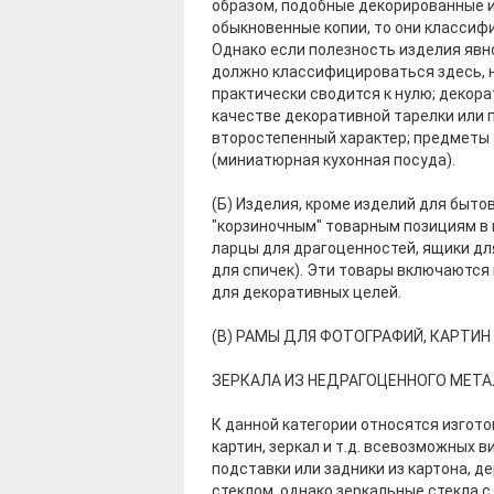
образом, подобные декорированные и
обыкновенные копии, то они классифи
Однако если полезность изделия явно
должно классифицироваться здесь, н
практически сводится к нулю; декор
качестве декоративной тарелки или 
второстепенный характер; предметы
(миниатюрная кухонная посуда).
(Б) Изделия, кроме изделий для быто
"корзиночным" товарным позициям в 
ларцы для драгоценностей, ящики для
для спичек). Эти товары включаются 
для декоративных целей.
(В) РАМЫ ДЛЯ ФОТОГРАФИЙ, КАРТИН
ЗЕРКАЛА ИЗ НЕДРАГОЦЕННОГО МЕТ
К данной категории относятся изгот
картин, зеркал и т.д. всевозможных в
подставки или задники из картона, д
стеклом, однако зеркальные стекла 