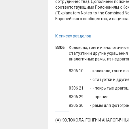
сотрудничества). Дополнены поясне
соответствующими Пояснениям к Ко
("Explanatory Notes to the Combined 
Европейского сообщества, и национ
К списку разделов
8306
Колокола, гонги и аналогичны
статуэтки и другие украшения
аналогичные рамы, из недраго
8306 10
- колокола, гонги и
- статуэтки и други
8306 21
- - покрытые драг
8306 29
- - прочие
8306 30
- рамы для фотогра
(А) КОЛОКОЛА, ГОНГИ И АНАЛОГИЧН