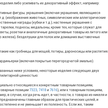
зделия либо усиливать их декоративный эффект, например:
ративные фигуры; украшения (включая украшения, являющиеся
 т.д. (изображения животных, символические или аллегорические
ественные награды (кубки и т.д.); настенные украшения с
тарелки, подносы, медальоны, кроме тех, которые служат для
веты, розетки и аналогичные декоративные товары из литого или
го железа); безделушки для полок или домашних выставочных
 такие как гробницы для мощей, потиры, дароносицы или распятия
 жардиньерки (включая покрытые перегородчатой эмалью).
казанных ниже условиях, некоторые изделия следующих двух
утилитарной ценностью:
нциально относящиеся к конкретным товарным позициям,
 товарные позиции
7323
,
7418
и
7616
), или к товарным позициям,
р, в случае, когда речь идет, в частности, о товарах из никеля и
 предназначены главным образом для практических целей, и
степенно и не уменьшает их полезность. Если же, таким