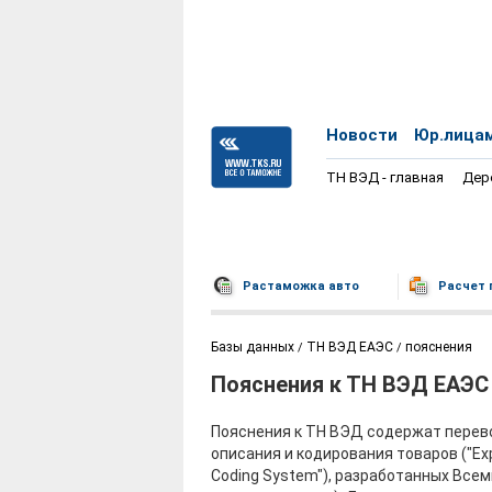
Новости
Юр.лица
ТН ВЭД - главная
Дер
Растаможка авто
Расчет 
Базы данных
ТН ВЭД ЕАЭС
пояснения
Пояснения к ТН ВЭД ЕАЭС
Пояснения к ТН ВЭД содержат перево
описания и кодирования товаров ("Exp
Coding System"), разработанных Вс