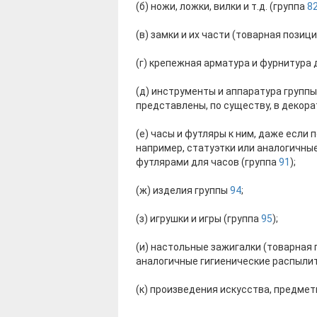
(б) ножи, ложки, вилки и т.д. (группа
8
(в) замки и их части (товарная позиц
(г) крепежная арматура и фурнитура 
(д) инструменты и аппаратура групп
представлены, по существу, в декора
(е) часы и футляры к ним, даже есл
например, статуэтки или аналогичны
футлярами для часов (группа
91
);
(ж) изделия группы
94
;
(з) игрушки и игры (группа
95
);
(и) настольные зажигалки (товарная
аналогичные гигиенические распыли
(к) произведения искусства, предме