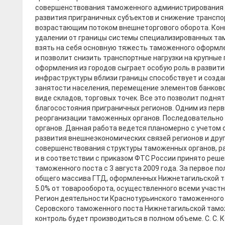
совершенствования таможенного администрирования 
развития приграничных субъектов и снижение транспор
возрастающим потоком внешнеторгового оборота. Кон
удалении от границы системы специализированных та
взять на себя основную тяжесть таможенного оформле
и позволит снизить транспортные нагрузки на крупные 
оформления из городов сыграет особую роль в развити
инфраструктуры вблизи границы способствует и созда
занятости населения, перемещение элементов банковс
виде складов, торговых точек. Все это позволит поднят
благосостояния приграничных регионов. Одним из перв
реорганизации таможенных органов. Последовательно
органов. Данная работа ведется планомерно с учетом
развития внешнеэкономических связей регионов и друг
совершенствования структуры таможенных органов, р
и в соответствии с приказом ФТС России принято реш
таможенного поста с 3 августа 2009 года. За первое 
общего массива ГТД, оформленных Нижнетагильской т
5.0% от товарооборота, осуществленного всеми участ
Регион деятельности Краснотурьинского таможенного 
Серовского таможенного поста Нижнетагильской там
контроль будет производиться в полном объеме. С. С. 