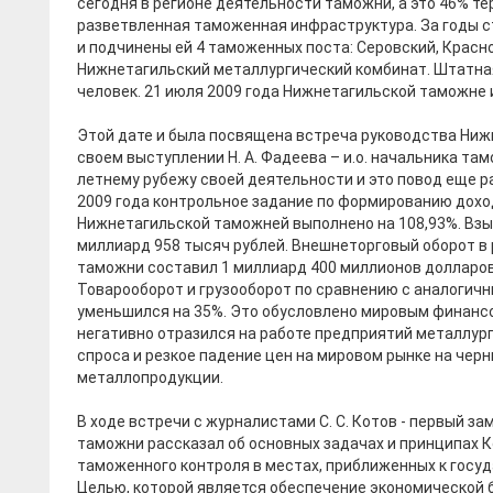
сегодня в регионе деятельности таможни, а это 46% т
разветвленная таможенная инфраструктура. За годы 
и подчинены ей 4 таможенных поста: Серовский, Красн
Нижнетагильский металлургический комбинат. Штатна
человек. 21 июля 2009 года Нижнетагильской таможне 
Этой дате и была посвящена встреча руководства Ниж
своем выступлении Н. А. Фадеева – и.о. начальника та
летнему рубежу своей деятельности и это повод еще ра
2009 года контрольное задание по формированию дох
Нижнетагильской таможней выполнено на 108,93%. Вз
миллиард 958 тысяч рублей. Внешнеторговый оборот в
таможни составил 1 миллиард 400 миллионов долларов 
Товарооборот и грузооборот по сравнению с аналогич
уменьшился на 35%. Это обусловлено мировым финансо
негативно отразился на работе предприятий металлу
спроса и резкое падение цен на мировом рынке на чер
металлопродукции.
В ходе встречи с журналистами С. С. Котов - первый 
таможни рассказал об основных задачах и принципах
таможенного контроля в местах, приближенных к госу
Целью, которой является обеспечение экономической 